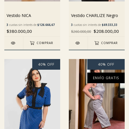
Vestido NICA
Vestido CHARLIZE Negro
3
cuotas sin interés de
$126.666,67
3
cuotas sin interés de
$69.333,33
$380.000,00
$208.000,00
$260.000,00
COMPRAR
COMPRAR
40
%
OFF
40
%
OFF
ENVÍO GRATIS