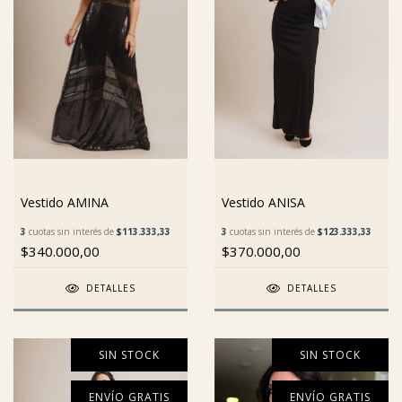
Vestido AMINA
Vestido ANISA
3
cuotas sin interés de
$113.333,33
3
cuotas sin interés de
$123.333,33
$340.000,00
$370.000,00
DETALLES
DETALLES
SIN STOCK
SIN STOCK
ENVÍO GRATIS
ENVÍO GRATIS