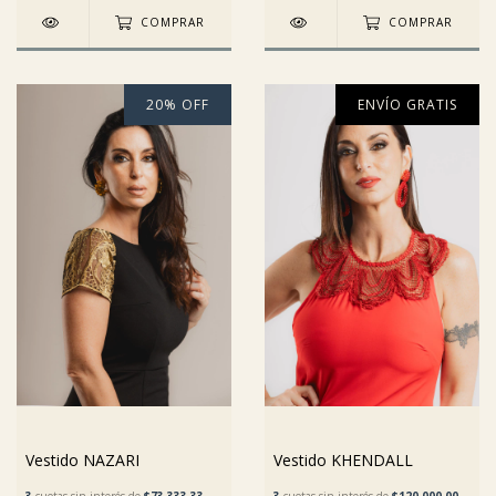
COMPRAR
COMPRAR
20
%
OFF
ENVÍO GRATIS
Vestido NAZARI
Vestido KHENDALL
3
cuotas sin interés de
$73.333,33