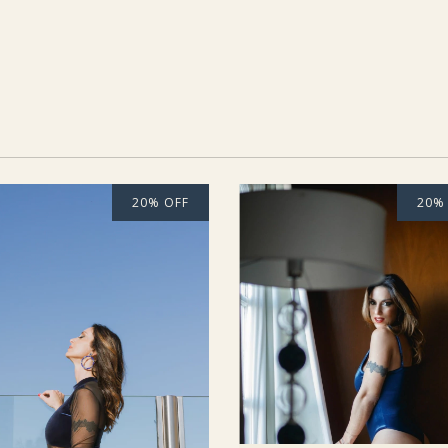
20
%
OFF
20