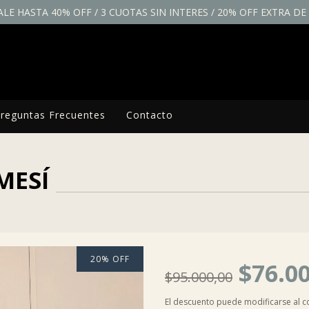
ALE HASTA 40% OFF / 3 CUOTAS SIN INTERES / 20% OFF EXTRA D
reguntas Frecuentes
Contacto
MESÍ
20
%
OFF
$76.0
$95.000,00
El descuento puede modificarse al 