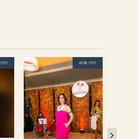
%
OFF
40
%
OFF