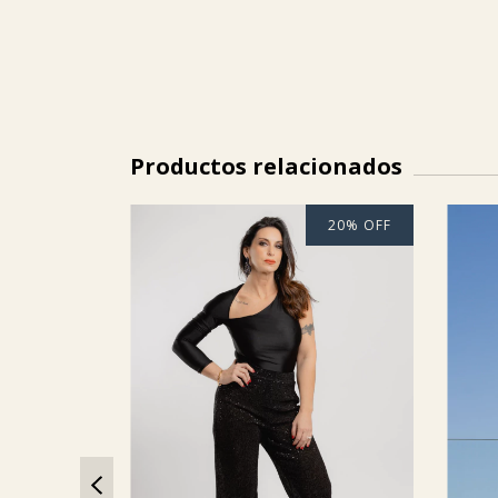
Productos relacionados
40
%
OFF
20
%
OFF