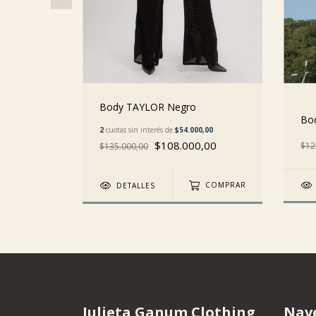
Body TAYLOR Negro
Bo
0,00
2
cuotas sin interés de
$54.000,00
,00
$108.000,00
$12
$135.000,00
COMPRAR
DETALLES
COMPRAR
Julieta Ganum Clothing
Nav