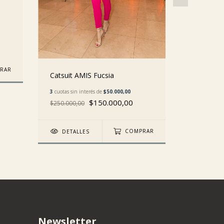
RAR
Catsuit AMIS Fucsia
Catsuit 
3
cuotas sin interés de
$50.000,00
2
cuotas sin 
$150.000,00
$250.000,00
$210.000,0
DETALLES
COMPRAR
DETAL
Newsletter