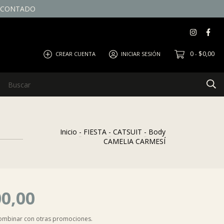
E CONTADO
0
$0,00
CREAR CUENTA
INICIAR SESIÓN
-
Inicio
-
FIESTA
-
CATSUIT
-
Body
CAMELIA CARMESÍ
00,00
combinar con otras promociones.