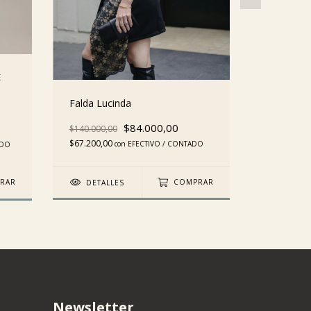
E
Falda Lucinda
Falda GA
$84.000,00
$140.000,00
$130.000,0
$67.200,00
$62.400,0
con
EFECTIVO / CONTADO
ADO
DETALLES
COMPRAR
DETAL
RAR
Newsletter