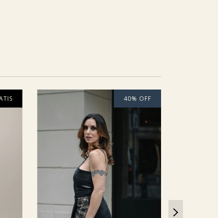
ATIS
40
%
OFF