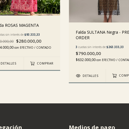
lda ROSAS MAGENTA
Falda SULTANA Negra - PR
tas sin interés de
$93.333,33
ORDER
$280.000,00
0.000,00
3
cuotas sin interés de
$263.333,33
4.000,00
con
EFECTIVO / CONTADO
$790.000,00
$632.000,00
con
EFECTIVO / CONT
DETALLES
COMPRAR
DETALLES
COMP
egación
Medios de pago