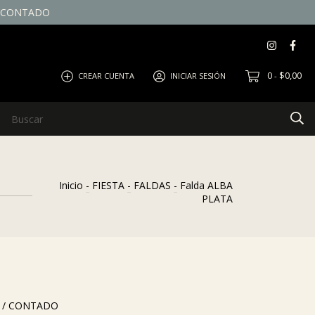
E CONTADO
0
$0,00
CREAR CUENTA
INICIAR SESIÓN
-
Inicio
-
FIESTA
-
FALDAS
-
Falda ALBA
PLATA
O / CONTADO