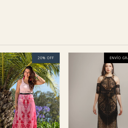
20
%
OFF
ENVÍO GR