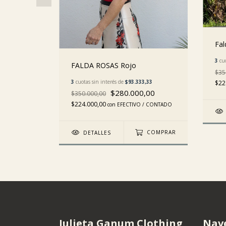
Fa
lón
3
cuo
3,33
FALDA ROSAS Rojo
$35
3
cuotas sin interés de
$93.333,33
$22
 / CONTADO
$280.000,00
$350.000,00
$224.000,00
con
EFECTIVO / CONTADO
COMPRAR
DETALLES
COMPRAR
Julieta Ganum Clothing
Nav