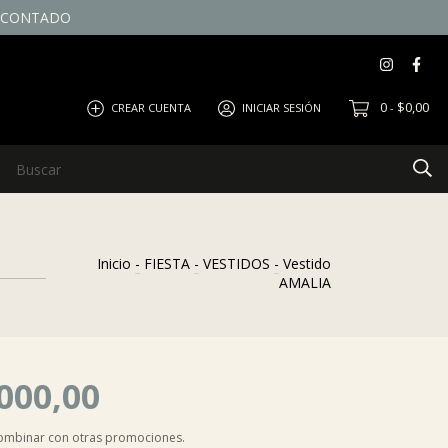
E CONTADO
0
$0,00
CREAR CUENTA
INICIAR SESIÓN
-
Inicio
-
FIESTA
-
VESTIDOS
-
Vestido
AMALIA
000,00
combinar con otras promociones.