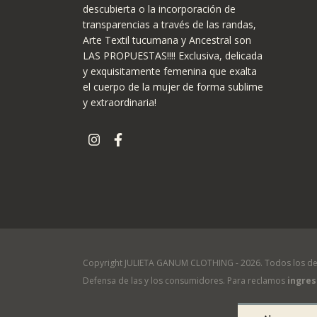
descubierta o la incorporación de
transparencias a través de las randas,
Arte Textil tucumana y Ancestral son
LAS PROPUESTAS!!!! Exclusiva, delicada
y exquisitamente femenina que exalta
el cuerpo de la mujer de forma sublime
y extraordinaria!
Copyright JULIETA GANUM CLOTHING - 2026. Todos los de
Defensa de las y los consumidores. Para reclamos
ingres