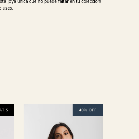
sta joya única que no puede faltar en tu colección!
o uses.
ATIS
40
%
OFF