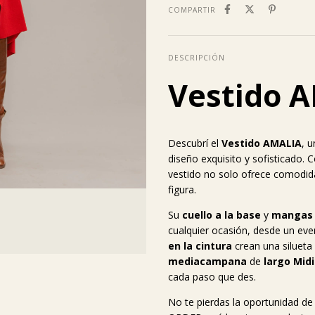
COMPARTIR
DESCRIPCIÓN
Vestido 
Descubrí el
Vestido AMALIA
, 
diseño exquisito y sofisticado.
vestido no solo ofrece comodidad
figura.
Su
cuello a la base
y
mangas 
cualquier ocasión, desde un eve
en la cintura
crean una silueta
mediacampana
de
largo Mid
cada paso que des.
No te pierdas la oportunidad de 