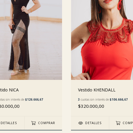
tido NICA
Vestido KHENDALL
tas sin interés de
$126.666,67
3
cuotas sin interés de
$106.666,67
80.000,00
$320.000,00
DETALLES
COMPRAR
DETALLES
COMP