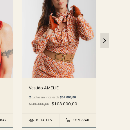
Vestido 
Vestido AMELIE
2
cuotas sin 
2
cuotas sin interés de
$54.000,00
$108.000,00
$230.000,0
$180.000,00
DETAL
RAR
DETALLES
COMPRAR