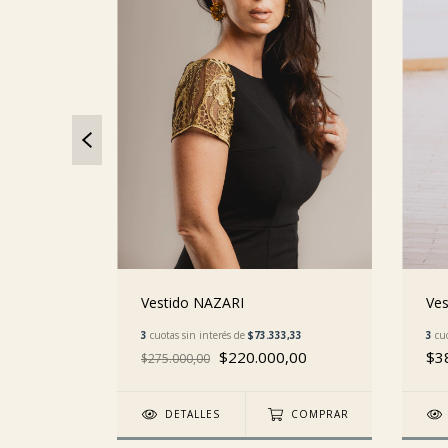
Vestido NAZARI
Ves
3
cuotas sin interés de
$73.333,33
0,00
3
cuo
$220.000,00
,00
$3
$275.000,00
DETALLES
COMPRAR
COMPRAR