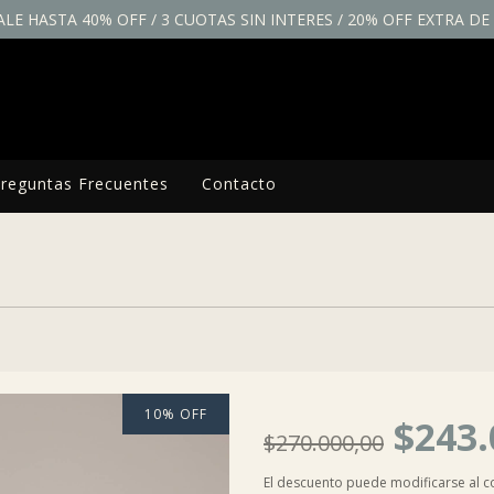
ALE HASTA 40% OFF / 3 CUOTAS SIN INTERES / 20% OFF EXTRA D
reguntas Frecuentes
Contacto
10
%
OFF
$243.
$270.000,00
El descuento puede modificarse al 